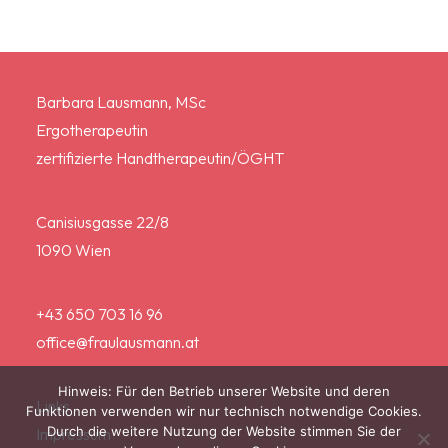
Barbara Lausmann, MSc
Ergotherapeutin
zertifizierte Handtherapeutin/ÖGHT
Canisiusgasse 22/8
1090 Wien
+43 650 703 16 96
office@fraulausmann.at
Hinweis: Für den Betrieb unserer Website und deren
Links
Funktionen verwenden wir nur technisch notwendige Cookies.
Durch die weitere Nutzung der Website stimmen Sie der
Impressum